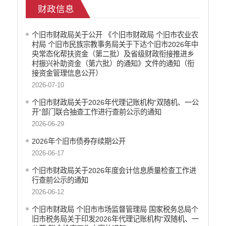
环保信息
财政信息
价格和收费
就业创业
个旧市财政局关于公开 《个旧市财政局 个旧市农业农
文化、旅游
村局 个旧市民族宗教事务局关于下达个旧市2026年中
民政信息
央常态化帮扶资金（第二批）及省级财政衔接推进乡
村振兴补助资金（第六批）的通知》文件的通知（衔
安全生产
接资金管理信息公开）
市场监管
2026-07-10
乡村振兴
个旧市财政局关于2026年代理记账机构“双随机、一公
户籍和出入境管理
开”部门联合抽查工作进行查前公示的通知
农业发展
2026-06-29
气象信息
2026年个旧市债券存续期公开
水务信息
2026-06-17
林业信息
教育教学
个旧市财政局关于2026年度会计信息质量检查工作进
行查前公示的通知
医疗卫生
2026-06-12
重大建设项目信息
住房和建设
个旧市财政局 个旧市市场监督管理局 国家税务总局个
旧市税务局关于印发2026年代理记账机构“双随机、一
自然资源