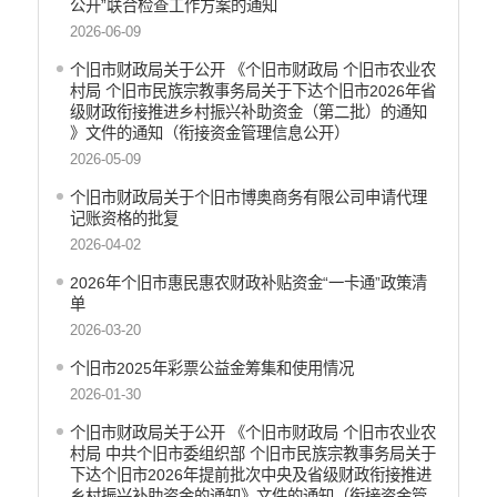
公开”联合检查工作方案的通知
公共资源交易信息
2026-06-09
征地信息
个旧市财政局关于公开 《个旧市财政局 个旧市农业农
统计信息
村局 个旧市民族宗教事务局关于下达个旧市2026年省
地方志
级财政衔接推进乡村振兴补助资金（第二批）的通知
云南省新闻发布厅
》文件的通知（衔接资金管理信息公开）
2026-05-09
权责清单
行政许可
个旧市财政局关于个旧市博奥商务有限公司申请代理
记账资格的批复
行政处罚和行政强制
2026-04-02
减税降费
稳岗就业
2026年个旧市惠民惠农财政补贴资金“一卡通”政策清
乡村振兴
单
2026-03-20
生态环境
义务教育
个旧市2025年彩票公益金筹集和使用情况
医疗卫生
2026-01-30
养老服务
个旧市财政局关于公开 《个旧市财政局 个旧市农业农
重大建设项目
村局 中共个旧市委组织部 个旧市民族宗教事务局关于
社会救助
下达个旧市2026年提前批次中央及省级财政衔接推进
乡村振兴补助资金的通知》文件的通知（衔接资金管