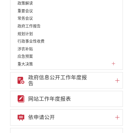
政策解读
重要会议
常务会议
政府工作报告
规划计划
行政事业性收费
涉农补贴
应急预案
重大决策
重点领域信息公开
政府信息公开工作年度报
权责清单
告
行政许可
行政处罚和行政强制
网站工作年度报表
减税降费
稳岗就业
依申请公开
乡村振兴
生态环境
义务教育