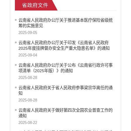
省政府文件
医疗卫生
养老服务
云南省人民政府办公厅关于推进基本医疗保险省级统
重大建设项目
筹的实施意见
社会救助
2025-09-05
产品质量
云南省人民政府办公厅关于印发《云南省人民政府
食品药品监管
2025年度挂牌督办安全生产重大隐患名单》的通知
公共文化服务
2025-09-04
安全生产
云南省人民政府办公厅关于公布《云南省行政许可事
司法信息
项清单（2025年版）》的通知
2025-08-28
云南省人民政府关于省人民政府参事梁宗华离任的通
知
2025-08-28
云南省人民政府关于做好第四次全国农业普查工作的
通知
2025-08-22