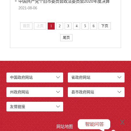
中国共产党个旧市委员会政法委员会2020年度决算
行政许可
2021-08-06
行政处罚和行政强制
减税降费
首页
上页
1
2
3
4
5
6
下页
稳岗就业
乡村振兴
尾页
生态环境
义务教育
医疗卫生
养老服务
重大建设项目
中国政府网站
省政府网站
社会救助
产品质量
州政府网站
县市政府网站
食品药品监管
公共文化服务
友情链接
安全生产
司法信息
x
网站地图