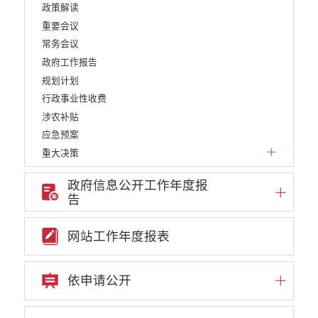
政策解读
重要会议
常务会议
政府工作报告
规划计划
行政事业性收费
涉农补贴
应急预案
重大决策
重点领域信息公开
政府信息公开工作年度报
权责清单
告
行政许可
行政处罚和行政强制
网站工作年度报表
减税降费
稳岗就业
依申请公开
乡村振兴
生态环境
义务教育