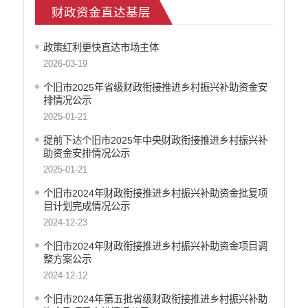
环保信息
财政资金直达基层
价格和收费
就业创业
政策红利更快直达市场主体
文化、旅游
2026-03-19
民政信息
个旧市2025年省级财政衔接推进乡村振兴补助资金安
安全生产
排情况公示
市场监管
2025-01-21
乡村振兴
提前下达个旧市2025年中央财政衔接推进乡村振兴补
户籍和出入境管理
助资金安排情况公示
农业发展
2025-01-21
气象信息
个旧市2024年财政衔接推进乡村振兴补助资金批复项
水务信息
目计划完成情况公示
林业信息
2024-12-23
教育教学
个旧市2024年财政衔接推进乡村振兴补助资金项目调
医疗卫生
整方案公示
重大建设项目信息
2024-12-12
住房和建设
个旧市2024年第五批省级财政衔接推进乡村振兴补助
自然资源