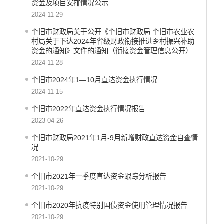
资金及项目安排情况公示
公共资源交易信息
2024-11-29
征地信息
个旧市财政局关于公开《个旧市财政局 个旧市农业农
统计信息
村局关于下达2024年省级财政衔接推进乡村振兴补助
地方志
资金的通知》文件的通知（衔接资金管理信息公开）
云南省新闻发布厅
2024-11-28
权责清单
个旧市2024年1—10月直达资金执行情况
行政许可
2024-11-15
行政处罚和行政强制
个旧市2022年直达资金执行情况报告
减税降费
2023-04-26
稳岗就业
乡村振兴
个旧市财政局2021年1月-9月新增财政直达资金自查情
况
生态环境
2021-10-29
义务教育
医疗卫生
个旧市2021年一季度直达资金跟踪分析报告
养老服务
2021-10-29
重大建设项目
个旧市2020年抗疫特别国债资金使用管理情况报告
社会救助
2021-10-29