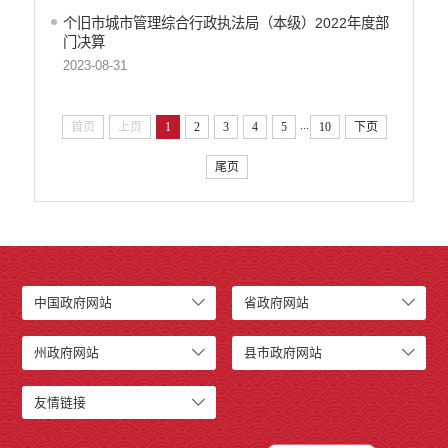
行政许可
个旧市城市管理综合行政执法局（本级）2022年度部
门决算
行政处罚和行政强制
2023-08-31
减税降费
稳岗就业
乡村振兴
...
首页
上页
1
2
3
4
5
10
下页
生态环境
尾页
义务教育
医疗卫生
养老服务
重大建设项目
社会救助
产品质量
中国政府网站
省政府网站
食品药品监管
公共文化服务
州政府网站
县市政府网站
安全生产
友情链接
司法信息