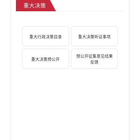
重大决策
义务教育
医疗卫生
养老服务
重大建设项目
重大行政决策目录
重大决策听证事项
社会救助
产品质量
食品药品监管
预公开征集意见结果
重大决策预公开
反馈
公共文化服务
安全生产
司法信息