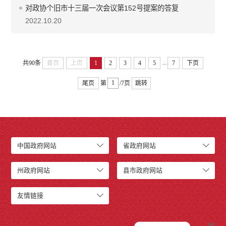
对政协个旧市十三届一次会议第152号提案的答复
2022.10.20
...
共90条
首页
上页
1
2
3
4
5
7
下页
尾页
第
/7页
跳转
中国政府网站
省政府网站
州政府网站
县市政府网站
友情链接
x