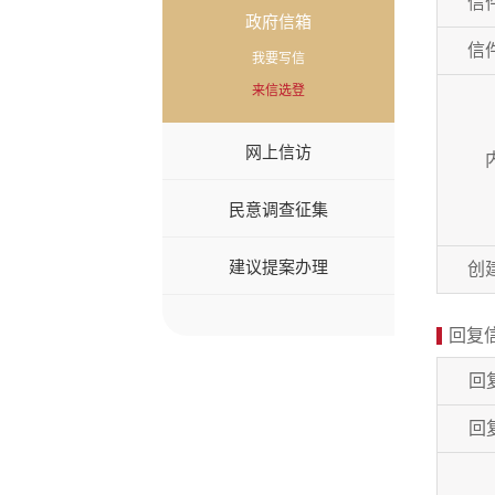
信
政府信箱
信
我要写信
来信选登
网上信访
民意调查征集
建议提案办理
创
回复
回
回