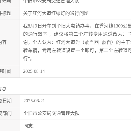
件归属
个旧市公安局交通管理大队
件标题
关于红河大道红绿灯的通行问题
我8月9日开车到个旧大屯镇办事，在秀河线1309公
的通行效率 ，建议将第二个左转专用通道改为：“
内容
谢。个人认为：红河大道为（蒙自西--蒙自）的主
转车辆，专用左转道设置一个即可，第二个左转道可
行”。
建时间
2025-08-14
信息
复日期
2025-08-21
复部门
个旧市公安局交通管理大队
同志：