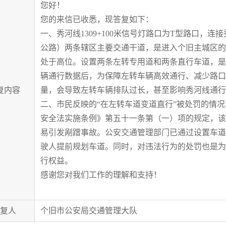
您好！
您的来信已收悉，现答复如下：
一、秀河线1309+100米信号灯路口为T型路口，
公路）两条辖区主要交通干道，是进入个旧主城区的
处于高位。设置两条左转专用道和两条直行车道，是
辆通行数据后，为保障左转车辆高效通行、减少路口
复内容
量，会导致左转车辆排队过长，甚至影响秀河线通行
二、市民反映的“在左转车道变道直行”被处罚的情
安全法实施条例》第五十一条第（一）项的规定，该
易引发剐蹭事故。公安交通管理部门已通过设置车道
驶人提前规划车道。同时，对违法行为的处罚也是为
行权益。
感谢您对我们工作的理解和支持！
复人
个旧市公安局交通管理大队