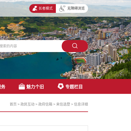
长者模式
无障碍浏览
服务
魅力个旧
专题栏目
首页
>
政民互动
>
政府信箱
>
来信选登
>
信息详细