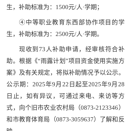
生，
补助标准为
：15
00
元
/
人
·
学期；
④
中等
职
业教育
东西
部
协作项目
的学
生，补助标准为
：
2500
元
/
人
·
学期
。
现收到
73
人补助申请，经审核符合补
助。根据《
“
雨露计划
”
项目资金使用实施方
案》及有关规定，将拟补助情况予以公示。
公示期：
202
5
年
9
月
22
日起至
202
5
年
9
月
28
日止，如有异议，可通过来电、来访等方
式，向个旧市农业农村局（
0873-2123346
）
和市教育体育局（
0873-3059637
）了解和反