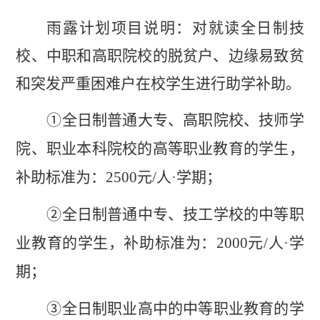
雨露计划项目说明：对就读全日制技
校、中职和高职院校的脱贫户、边缘易致贫
和突发严重困难户在校学生进行助学补助。
①
全日制普通大专、高职院校、技师学
院、职业本科院校
的
高等职业教育的
学生，
补助标准
为：
2
500
元
/
人
·
学期；
②
全日制普通中专、技工
学
校
的
中等职
业教育的
学生，
补助标准
为：
2
000
元
/
人
·
学
期；
③
全日制职业高中
的
中等职业教育的
学