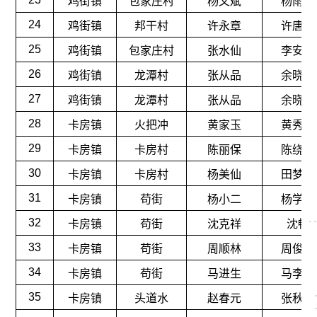
鸡街镇
包家庄村
杨文斌
杨雨柔
24
鸡街镇
邦干村
许永章
许唐嫣
25
鸡街镇
包家庄村
张水仙
李安安
26
鸡街镇
龙潭村
张从品
余晓雪
27
鸡街镇
龙潭村
张从品
余晓锦
28
卡房镇
火把冲
黄家玉
黄秀兰
29
卡房镇
卡房村
陈丽保
陈绕香
30
卡房镇
卡房村
杨美仙
田梦江
31
卡房镇
苟街
杨小二
杨学伟
32
卡房镇
苟街
沈克祥
沈畅
33
卡房镇
苟街
周顺林
周俊泽
34
卡房镇
苟街
马进生
马李艳
35
卡房镇
头道水
赵春元
张秋娅