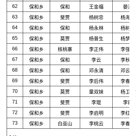
62
保和乡
保和
王金福
晏涵
63
保和乡
斐贾
杨树忠
杨海燕
64
保和乡
保和
杨永林
杨树东
65
保和乡
莫贾
杨普生
杨梦萍
66
保和乡
核桃寨
李正伟
李强英
67
保和乡
保和
李云
李秋玲
68
保和乡
保和
邓永清
邓云红
69
保和乡
斐贾
李后伟
李春梅
70
保和乡
莫贾
童双妹
杨卫军
71
保和乡
斐贾
李琨
李霞
72
保和乡
斐贾
李启明
李红艳
73
保和乡
白巫山
李桃云
李春波