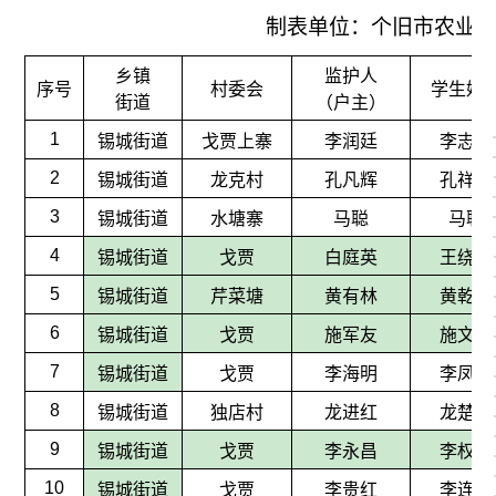
制表单位：个旧市农业
乡镇
监护人
序号
村委会
学生姓
街道
（户主）
1
锡城街道
戈贾上寨
李润廷
李志蕊
2
锡城街道
龙克村
孔凡辉
孔祥圆
3
锡城街道
水塘寨
马聪
马聪
4
锡城街道
戈贾
白庭英
王绕青
5
锡城街道
芹菜塘
黄有林
黄乾岂
6
锡城街道
戈贾
施军友
施文超
7
锡城街道
戈贾
李海明
李凤琴
8
锡城街道
独店村
龙进红
龙楚楚
9
锡城街道
戈贾
李永昌
李权秀
10
锡城街道
戈贾
李贵红
李连富