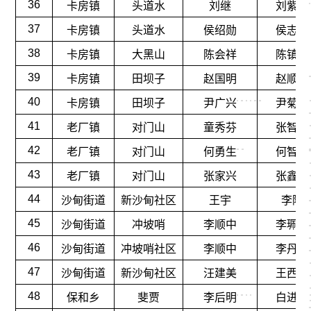
36
卡房镇
头道水
刘继
刘紫花
37
卡房镇
头道水
侯绍勋
侯志宏
38
卡房镇
大黑山
陈会祥
陈镇淇
39
卡房镇
田坝子
赵国明
赵顺强
40
卡房镇
田坝子
尹广兴
尹菊红
41
老厂镇
对门山
童秀芬
张智达
42
老厂镇
对门山
何勇生
何智福
43
老厂镇
对门山
张家兴
张鑫源
44
沙甸街道
新沙甸社区
王宇
李隆
45
沙甸街道
冲坡哨
李顺中
李珮瑶
46
沙甸街道
冲坡哨社区
李顺中
李丹敏
47
沙甸街道
新沙甸社区
汪建美
王西蒙
48
保和乡
斐贾
李后明
白进平