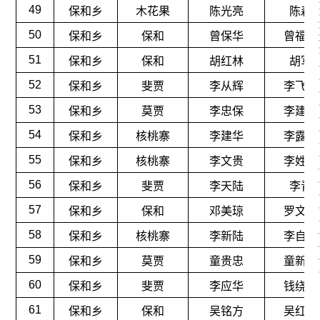
49
保和乡
木花果
陈光亮
陈森
50
保和乡
保和
曾保华
曾福云
51
保和乡
保和
胡红林
胡军
52
保和乡
斐贾
李从辉
李飞云
53
保和乡
莫贾
李忠保
李建仙
54
保和乡
核桃寨
李建华
李露仙
55
保和乡
核桃寨
李文贵
李姓保
56
保和乡
斐贾
李天陆
李青
57
保和乡
保和
邓美琼
罗文刚
58
保和乡
核桃寨
李新陆
李自学
59
保和乡
莫贾
童贵忠
童新成
60
保和乡
斐贾
李应华
钱绕仙
61
保和乡
保和
吴铭方
吴红原