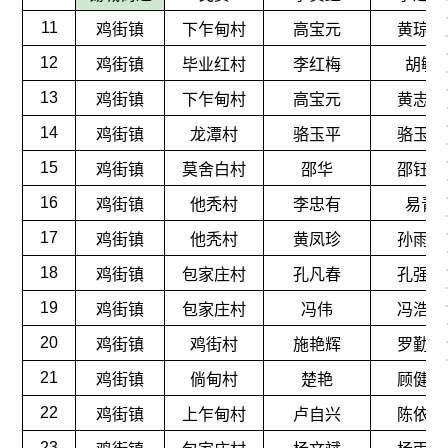
11
鸡街镇
下乍甸村
高宝元
黄琼芬
12
鸡街镇
毕业红村
李红梅
胡敏
13
鸡街镇
下乍甸村
高宝元
黄志学
14
鸡街镇
龙潭村
骆玉平
骆玉平
15
鸡街镇
莫舍白村
邵华
邵钰珈
16
鸡街镇
他秃村
李忠有
易青
17
鸡街镇
他秃村
黄凤珍
孙雨涵
18
鸡街镇
包家庄村
孔凡春
孔强敏
19
鸡街镇
包家庄村
冯伟
冯浩宇
20
鸡街镇
鸡街村
施艳辉
罗勤桂
21
鸡街镇
倘甸村
楚艳
顾健裕
22
鸡街镇
上乍甸村
卢自兴
陈依婷
23