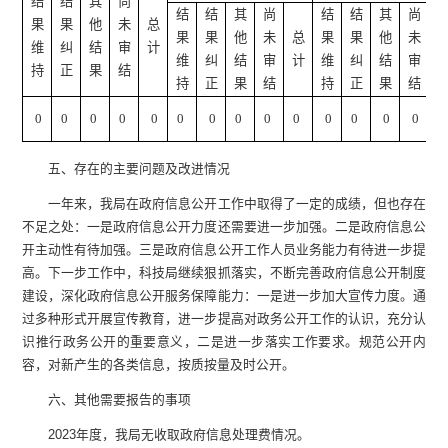
结
结
其
尚
结
结
其
尚
结
结
其
尚
果
果
他
未
总
果
果
他
未
总
果
果
他
未
维
纠
结
审
计
维
纠
结
审
计
维
纠
结
审
持
正
果
结
持
正
果
结
持
正
果
结
0
0
0
0
0
0
0
0
0
0
0
0
0
0
0
五、存在的主要问题及改进情况
一年来，我局在政府信息公开工作中取得了一定的成绩，但也存在
不足之处：一是政府信息公开力度还需要进一步加强。二是政府信息公
开主动性有待加强。三是政府信息公开工作人员业务能力有待进一步提
高。下一步工作中，科技局继续狠抓落实，不断完善政府信息公开制度
建设，深化政府信息公开服务保障能力：一是进一步加大宣传力度。通
过多种形式开展宣传教育，进一步提高对政务公开工作的认识，充分认
识推行政务公开的重要意义，二是进一步落实工作要求。规范公开内
容，对新产生的各类信息，按质按量及时公开。
六、其他需要报告的事项
2023年度，我局无收取政府信息处理费情况。