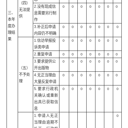
（四）
2.没有现成信
0
0
0
0
0
0
0
无法提
三、
息需要另行制
供
本年
作
度办
3.补正后申请
0
0
0
0
0
0
0
理结
内容仍不明确
果
1.信访举报投
0
0
0
0
0
0
0
诉类申请
2.重复申请
0
0
0
0
0
0
0
3.要求提供公
0
0
0
0
0
0
0
（五）
开出版物
不予处
4.无正当理由
0
0
0
0
0
0
0
理
大量反复申请
5.要求行政机
0
0
0
0
0
0
0
关确认或重新
出具已获取信
息
1.申请人无正
0
当理由逾期不