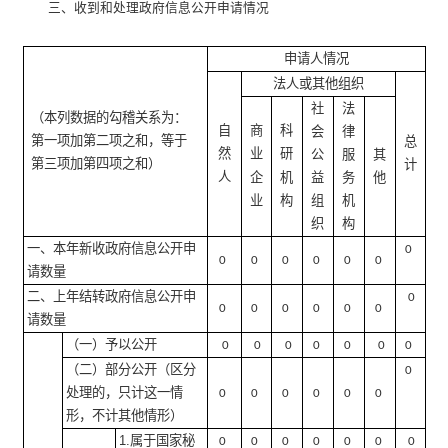
三、收到和处理政府信息公开申请情况
申请人情况
法人或其他组织
社
法
（本列数据的勾稽关系为：
自
商
科
会
律
第一项加第二项之和，等于
总
然
业
研
公
服
其
第三项加第四项之和）
计
人
企
机
益
务
他
业
构
组
机
织
构
一、本年新收政府信息公开申
0
0
0
0
0
0
0
请数量
二、上年结转政府信息公开申
0
0
0
0
0
0
0
请数量
（一）予以公开
0
0
0
0
0
0
0
（二）部分公开
（区分
0
处理的，只计这一情
0
0
0
0
0
0
形，不计其他情形）
1.属于国家秘
0
0
0
0
0
0
0