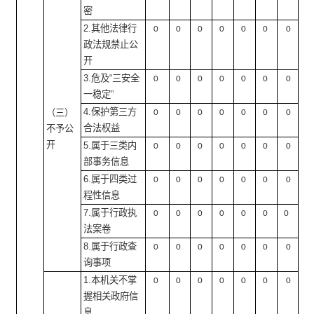
密
2.其他法律行
0
0
0
0
0
0
0
政法规禁止公
开
3.危及“三安全
0
0
0
0
0
0
0
一稳定”
4.保护第三方
（三）
0
0
0
0
0
0
0
合法权益
不予公
开
5.属于三类内
0
0
0
0
0
0
0
部事务信息
6.属于四类过
0
0
0
0
0
0
0
程性信息
7.属于行政执
0
0
0
0
0
0
0
法案卷
8.属于行政查
0
0
0
0
0
0
0
询事项
1.本机关不掌
0
0
0
0
0
0
0
握相关政府信
息