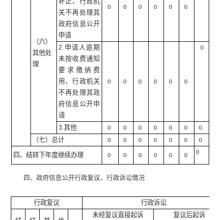
补正、行政机
0
0
0
0
0
0
关不再处理其
政府信息公开
申请
（六）
2.申请人逾期
0
其他处
未按收费通知
理
要求缴纳费
用、行政机关
0
0
0
0
0
0
不再处理其政
府信息公开申
请
3.其他
0
0
0
0
0
0
0
（七）总计
0
0
0
0
0
0
0
0
四、结转下年度继续办理
0
0
0
0
0
0
四、政府信息公开行政复议、行政诉讼情况
行政复议
行政诉讼
未经复议直接起诉
复议后起诉