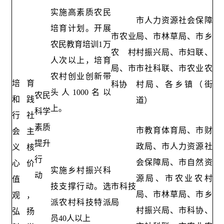
实施高素质农民
市人力资源社会保障
培育计划。开展
市农业
局、市林草局、市乡
农民教育培训1万
农村
村振兴局、市妇联、
人次以上，培育
局、市
市社科联、市农业农
农村创业创新带
培育
科协
村局、各乡镇（街
头人1000名以
农民
和践
道）
上。
科学
行社
素质
市教育体育局、市财
会主
提升
政局、市人力资源社
义核
行
会保障局、市自然资
心价
实施乡村振兴科
动
源局、市农业农村
值
技支撑行动。选
市科技
局、市林草局、市乡
观，
派农村科技特派
局
村振兴局、市科协、
弘扬
员40人以上