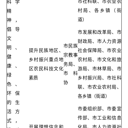
市社科联、市农业农
科学
村局、各乡镇（街
精
道）
神，
倡导
市发展和改革局、市
文
财政局、市人力资源
市民族
明、
提升民族地区、
社会保障局、市农业
宗教事
健
乡村振兴重点地
农村局、市文化和旅
务局、
康、
区农民科技文化
游局、市林草局、市
市科
绿
素质
乡村振兴局、市社科
协
色、
联、市农业农村局、
环保
各乡镇（街道）
的生
市委组织部、市委宣
活方
传部、市工业和信息
式，
开展理想信念和
化局、市人力资源社