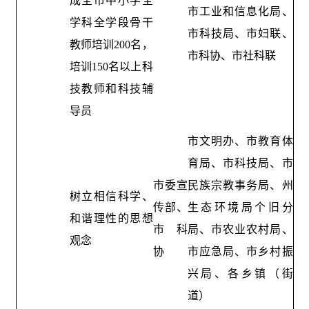
成全市中小学全
市工业和信息化局、
学科全学段骨干
市科技局、市妇联、
教师培训200名，
市科协、市社科联
培训150名以上科
技教师和科技辅
导员
市文明办、市教育体
育局、市科技局、市
市委宣
民族宗教事务局、州
树立相信科学、
传部、
生态环境局个旧分
和谐理性的思想
市科
局、市农业农村局、
观念
协
市应急局、市乡村振
兴局、各乡镇（街
道）