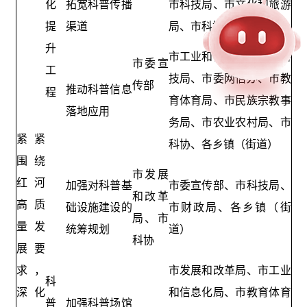
化
拓宽科普传播
市科技局、市文化和旅游
提
渠道
局、市科协、市社科联
升
市工业和信息化局、市科
市委宣
工
技局、市委网信办、市教
传部
推动科普信息
程
育体育局、市民族宗教事
落地应用
务局、市农业农村局、市
紧紧
科协、各乡镇（街道）
围绕
市发展
红河
加强对科普基
市委宣传部、市科技局、
和改革
高质
础设施建设的
市财政局、各乡镇（街
局、市
量发
统筹规划
道）
科协
展要
求，
市发展和改革局、市工业
科
深化
和信息化局、市教育体育
普
加强科普场馆