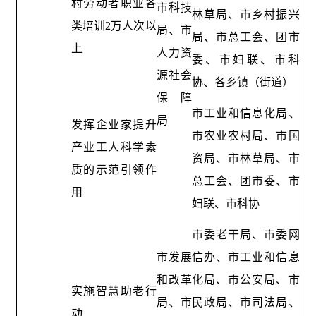
村劳动者职业各
市科技
林草局、市乡村振兴
类培训2万人次以
局、市
局、市总工会、团市
上
人力资
委、市妇联、市科
源社会
协、各乡镇（街道）
保障
市工业和信息化局、
局
发挥企业家提升
市农业农村局、市国
产业工人科学素
资局、市林草局、市
质的示范引领作
总工会、团市委、市
用
妇联、市科协
市委老干局、市委网
市发展
信办、市工业和信息
和改革
化局、市公安局、市
实施智慧助老行
局、市
民政局、市司法局、
动