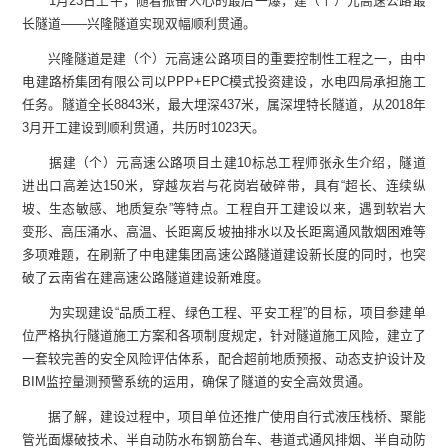
1月23日上午，随着振奋人心的最后一爆，建（个）元高速公路最
长隧道——兴隆隧道实现双幅顺利贯通。
兴隆隧道是建（个）元高速公路项目的重要控制性工程之一，由中
电建路桥集团有限公司以PPP+EPC模式投资建设，水电四局承担施工
任务。隧道全长8843米，最大埋深437米，属深埋特长隧道，从2018年
3月开工建设到顺利贯通，共历时1023天。
据建（个）元高速公路项目土建10标总工程师张永生介绍，隧道
进出口高差达150米，穿越灰岩与花岗岩破碎带，具有“超长、连续纵
坡、生态敏感、地质复杂”等特点。工程自开工建设以来，遇到软岩大
变形、高压涌水、高温、长距离反坡抽排水以及长距离通风散烟困难等
多项难题，在刷新了中电建集团高速公路隧道建设新长度的同时，也突
破了云南省在建高速公路隧道建设新难度。
为实现建设“品质工程、绿色工程、平安工程”的目标，项目参建单
位严格执行隧道施工方案和各项制度规定，针对隧道施工风险，建立了
一套较完善的安全风险评估体系，配合超前地质预报、动态支护设计及
BIM监控量测预警系统的运用，确保了隧道的安全高效贯通。
据了解，建设过程中，项目单位还推广使用自行式液压栈桥、聚能
管光面爆破技术、半自动防水布钢筋台车、巷道式通风排烟、半自动防