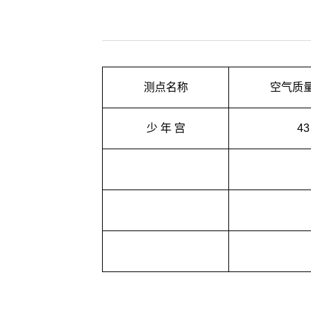
测点名称
空气质
少 年 宫
43